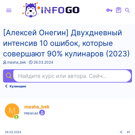
[Алексей Онегин] Двухдневный
интенсив 10 ошибок, которые
совершают 90% кулинаров (2023)
А
Д
masha_bek
26.03.2024
в
а
т
т
Найдите курс или автора. Сейчас ищут
пр
о
а
р
н
т
а
Кулинария
е
ч
м
а
ы
л
а
masha_bek
M
PREMIUM
26.03.2024
#1