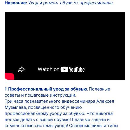
Название:
Уход и ремонт обуви от профессионала
1. Профессиональный уход за обувью.
Полезные
советы и пошаговые инструкции.
Три часа познавательного видеосеминара Алексея
Музылева, посвященного обучению
профессиональному уходу за обувью. Что никогда
нельзя делать с вашей обувью! Главные задачи и
комплексные системы ухода! Основные виды и типы