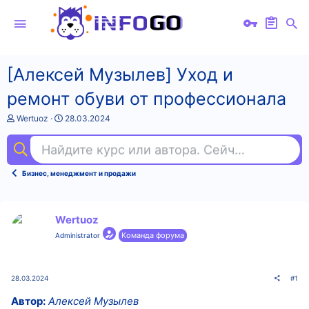
[Алексей Музылев] Уход и
ремонт обуви от профессионала
А
Д
Wertuoz
28.03.2024
в
а
т
т
Найдите курс или автора. Сейчас ищут
фр
о
а
р
н
т
а
Бизнес, менеджмент и продажи
е
ч
м
а
ы
л
а
Wertuoz
Команда форума
Administrator
28.03.2024
#1
Автор:
Алексей Музылев