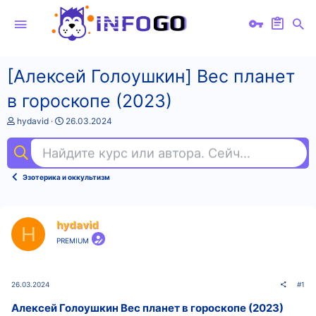
[Алексей Голоушкин] Вес планет
в гороскопе (2023)
А
Д
hydavid
26.03.2024
в
а
т
т
Найдите курс или автора. Сейчас ищут
goo
о
а
р
н
т
а
Эзотерика и оккультизм
е
ч
м
а
ы
л
а
hydavid
H
PREMIUM
26.03.2024
#1
Алексей Голоушкин Вес планет в гороскопе (2023)