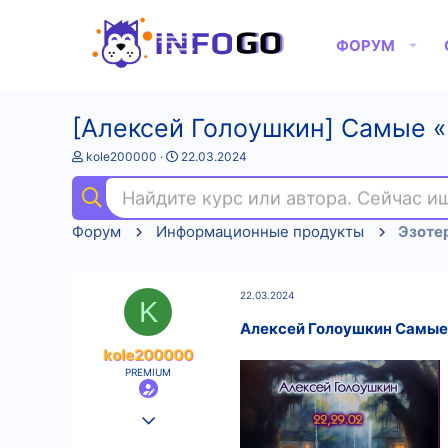
ФОРУМ
[Алексей Голоушкин] Самые «
А
Д
kole200000
22.03.2024
в
а
т
т
Найдите курс или автора. Сейчас 
о
а
р
н
Форум
Информационные продукты
Эзоте
т
а
е
ч
м
а
ы
л
22.03.2024
а
K
Алексей Голоушкин Самые 
kole200000
PREMIUM
25.08.2022
575