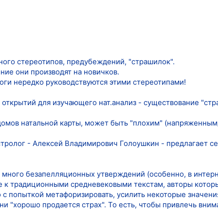
ного стереотипов, предубеждений, "страшилок".
ние они производят на новичков.
оги нередко руководствуются этими стереотипами!
открытий для изучающего нат.анализ - существование "стра
 домов натальной карты, может быть "плохим" (напряженны
тролог - Алексей Владимирович Голоушкин - предлагает се
х много безапелляционных утверждений (особенно, в интерн
 к традиционными средневековыми текстам, авторы которы
о с попыткой метафоризировать, усилить некоторые значени
ни "хорошо продается страх". То есть, чтобы привлечь вним