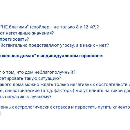
"НЕ благими" (спойлер - не только 8 и 12-й?)?
ют негативные значения?
рпретировать?
ействительно представляют угрозу, а в каких - нет?
ряженных домах" в индивидуальном гороскопе:
т о том, что дом неблагополучный?
ретировать такую ситуацию?
такого дома можно ждать только негативных обстоятельств 
, синастрические (и т.д. факторы) могут влиять на такой д
ть ситуацию к лучшему?
венных астрологических страхов и перестать пугать клиент
!