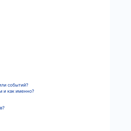
или событий?
ом и как именно?
ов?