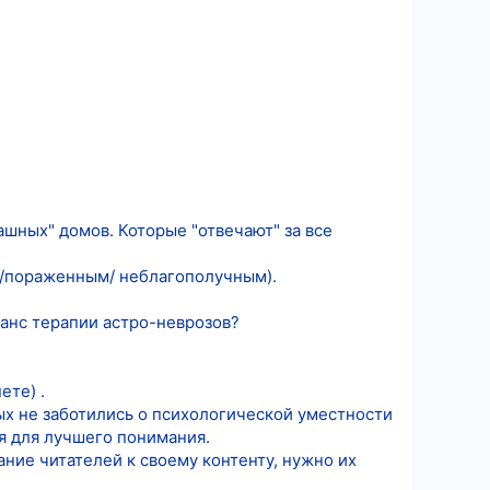
шных" домов. Которые "отвечают" за все
м/пораженным/ неблагополучным).
анс терапии астро-неврозов?
ете) .
х не заботились о психологической уместности
я для лучшего понимания.
ание читателей к своему контенту, нужно их