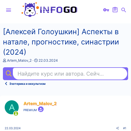
[Алексей Голоушкин] Аспекты в
натале, прогностике, синастрии
(2024)
А
Д
Artem_Malov_2
22.03.2024
в
а
т
т
Найдите курс или автора. Сейчас ищут
ки
о
а
р
н
т
а
Эзотерика и оккультизм
е
ч
м
а
ы
л
а
Artem_Malov_2
A
PREMIUM
22.03.2024
#1