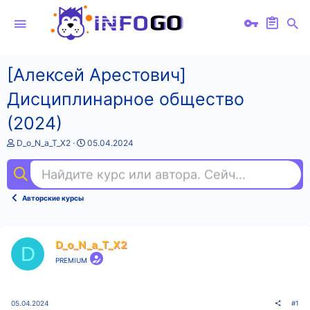
[Алексей Арестович]
Дисциплинарное общество
(2024)
А
Д
D_o_N_a_T_X2
05.04.2024
в
а
т
т
Найдите курс или автора. Сейчас ищут
фр
о
а
р
н
т
а
Авторские курсы
е
ч
м
а
ы
л
а
D_o_N_a_T_X2
D
PREMIUM
05.04.2024
#1