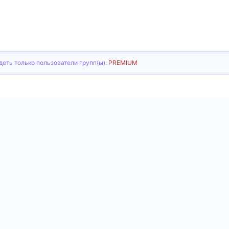
еть только пользователи групп(ы):
PREMIUM
тронная почта
Ссылка