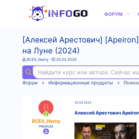
ФОРУМ
[Алексей Арестович] [Apeiron
на Луне (2024)
А
Д
BCEX_Narny
25.03.2024
в
а
т
т
Найдите курс или автора. Сейчас 
о
а
р
н
Форум
Информационные продукты
Психо
т
а
е
ч
м
а
ы
л
25.03.2024
а
B
Алексей Арестович Apeiron
BCEX_Narny
PREMIUM