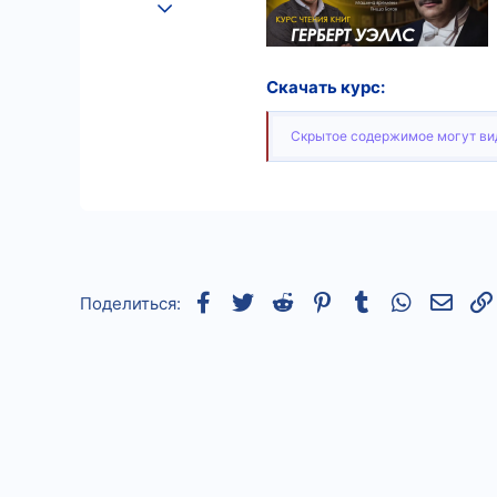
25.08.2022
536
8
Скачать курс:
18
Скрытое содержимое могут вид
Facebook
Twitter
Reddit
Pinterest
Tumblr
WhatsApp
Элек
Поделиться: