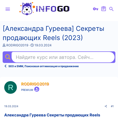
[Александра Гуреева] Секреты
продающих Reels (2023)
А
Д
RODRIGO2019
19.03.2024
в
а
т
т
Найдите курс или автора. Сейчас ищут
фи
о
а
р
н
т
а
SEO и SMM, Поисковая оптимизация и продвижение
е
ч
м
а
ы
л
а
RODRIGO2019
R
PREMIUM
19.03.2024
#1
Александра Гуреева Секреты продающих Reels