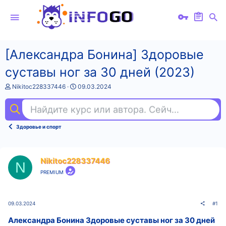
[Александра Бонина] Здоровые
суставы ног за 30 дней (2023)
А
Д
Nikitoc228337446
09.03.2024
в
а
т
т
Найдите курс или автора. Сейчас ищут
не
о
а
р
н
т
а
Здоровье и спорт
е
ч
м
а
ы
л
а
Nikitoc228337446
N
PREMIUM
09.03.2024
#1
Александра Бонина Здоровые суставы ног за 30 дней