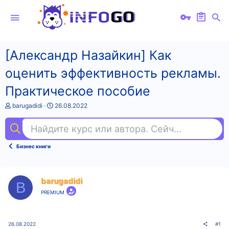
[Александр Назайкин] Как
оценить эффективность рекламы.
Практическое пособие
А
Д
barugadidi
26.08.2022
в
а
т
т
Найдите курс или автора. Сейчас ищут
фо
о
а
р
н
т
а
Бизнес книги
е
ч
м
а
ы
л
а
barugadidi
B
PREMIUM
26.08.2022
#1