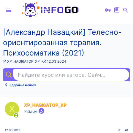
[Александр Навацкий] Телесно-
ориентированная терапия.
Психосоматика (2021)
А
Д
XP_HAGI6ATOP_XP
12.03.2024
в
а
т
т
Найдите курс или автора. Сейчас ищут
та
о
а
р
н
т
а
Здоровье и спорт
е
ч
м
а
ы
л
а
XP_HAGI6ATOP_XP
X
PREMIUM
12.03.2024
#1