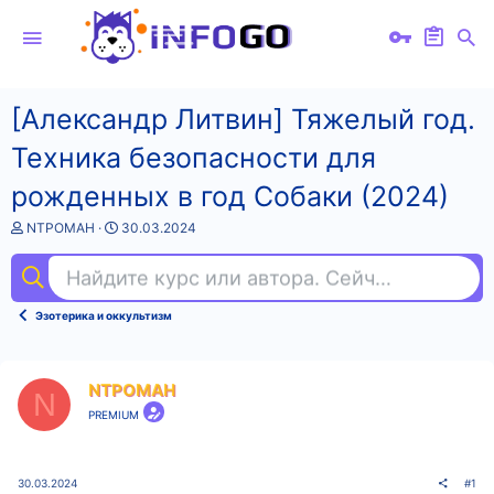
[Александр Литвин] Тяжелый год.
Техника безопасности для
рожденных в год Собаки (2024)
А
Д
NTPOMAH
30.03.2024
в
а
т
т
Найдите курс или автора. Сейчас ищут
ко
о
а
р
н
т
а
Эзотерика и оккультизм
е
ч
м
а
ы
л
а
NTPOMAH
N
PREMIUM
30.03.2024
#1