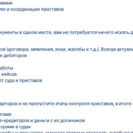
авами
лю и координации приставов
ументы в одном месте, вам не потребуется ничего искать д
в (договора, заявления, иски, жалобы и т.д.). Всегда актуа
е дебиторов
работы
 кейсов
т суда и приставов
иторов и не пропустите этапы контроля приставов, в итоге 
нтами
в-кредиторов и деньги с их должников
орами в судах
судебных процессов, сможете вовремя отследить судебное 