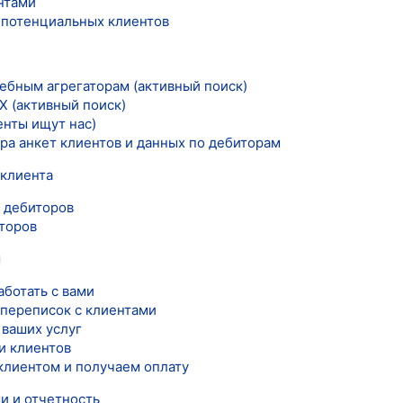
нтами
 потенциальных клиентов
дебным агрегаторам (активный поиск)
Х (активный поиск)
енты ищут нас)
ра анкет клиентов и данных по дебиторам
 клиента
 дебиторов
торов
м
аботать с вами
 переписок с клиентами
 ваших услуг
и клиентов
клиентом и получаем оплату
и и отчетность