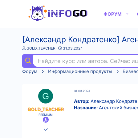
ФОРУМ
[Александр Кондратенко] Аген
А
Д
GOLD_TEACHER
31.03.2024
в
а
т
т
Найдите курс или автора. Сейчас 
о
а
р
н
Форум
Информационные продукты
Бизне
т
а
е
ч
м
а
ы
л
31.03.2024
а
G
Автор:
Александр Кондрате
Название:
Агентский бизнес
GOLD_TEACHER
PREMIUM
25.08.2022
558