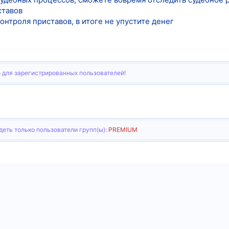
ставов
онтроля приставов, в итоге не упустите денег
 для зарегистрированных пользователей!
еть только пользователи групп(ы):
PREMIUM
тронная почта
Ссылка