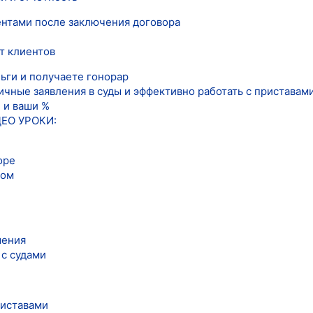
ентами после заключения договора
т клиентов
ьги и получаете гонорар
ичные заявления в суды и эффективно работать с приставами
и и ваши %
ЕО УРОКИ:
оре
ром
шения
 с судами
риставами