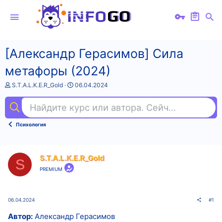
[Александр Герасимов] Сила
метафоры (2024)
А
Д
S.T.A.L.K.E.R_Gold
06.04.2024
в
а
т
т
Найдите курс или автора. Сейчас ищут
фи
о
а
р
н
т
а
Психология
е
ч
м
а
ы
л
а
S.T.A.L.K.E.R_Gold
S
PREMIUM
06.04.2024
#1
Автор:
Александр Герасимов