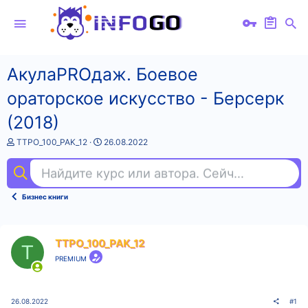
АкулаPROдаж. Боевое
ораторское искусство - Берсерк
(2018)
А
Д
TTPO_100_PAK_12
26.08.2022
в
а
т
т
Найдите курс или автора. Сейчас ищут
фо
о
а
р
н
т
а
Бизнес книги
е
ч
м
а
ы
л
а
TTPO_100_PAK_12
T
PREMIUM
26.08.2022
#1