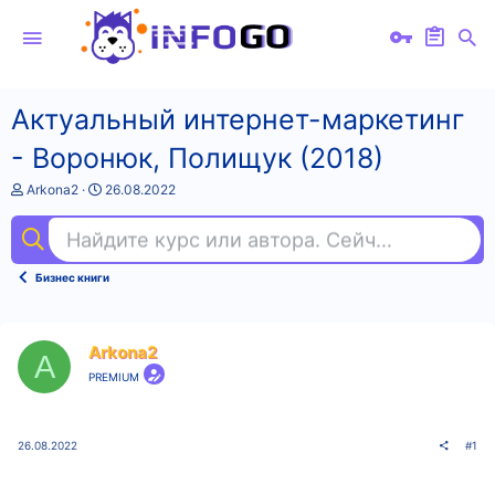
Актуальный интернет-маркетинг
- Воронюк, Полищук (2018)
А
Д
Arkona2
26.08.2022
в
а
т
т
Найдите курс или автора. Сейчас ищут
ill
о
а
р
н
т
а
Бизнес книги
е
ч
м
а
ы
л
а
Arkona2
A
PREMIUM
26.08.2022
#1