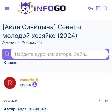
[Аида Синицына] Советы
молодой хозяйке (2024)
А
Д
romario_b
30.03.2024
в
а
т
т
Найдите курс или автора. Сейчас ищут
sm
о
а
р
н
т
а
Разное
е
ч
м
а
ы
л
а
romario_b
R
PREMIUM
30.03.2024
#1
Автор:
Аида Синицына