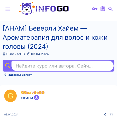
[AHAM] Беверли Хайем ―
Ароматерапия для волос и кожи
головы (2024)
А
Д
GGnaviteGG
03.04.2024
в
а
т
т
Найдите курс или автора. Сейчас ищут
бр
о
а
р
н
т
а
Здоровье и спорт
е
ч
м
а
ы
л
а
GGnaviteGG
G
PREMIUM
03.04.2024
#1