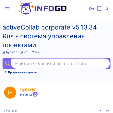
activeCollab corporate v5.13.34
Rus - система управления
проектами
А
Д
hydavid
27.08.2022
в
а
т
т
Найдите курс или автора. Сейчас ищут
vue
о
а
р
н
т
а
Программы и скрипты
е
ч
м
а
ы
л
а
hydavid
H
PREMIUM
27.08.2022
#1