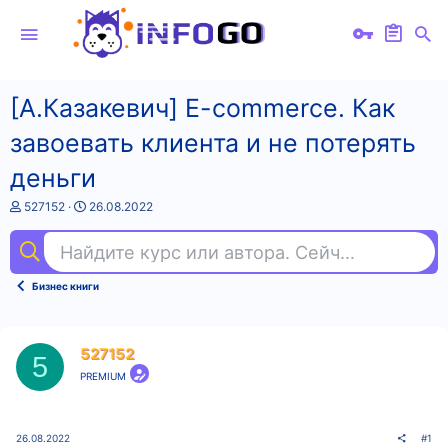
[А.Казакевич] E-commerce. Как
завоевать клиента и не потерять
деньги
А
Д
527152
26.08.2022
в
а
т
т
Найдите курс или автора. Сейчас ищут
dja
о
а
р
н
т
а
Бизнес книги
е
ч
м
а
ы
л
а
527152
5
PREMIUM
26.08.2022
#1