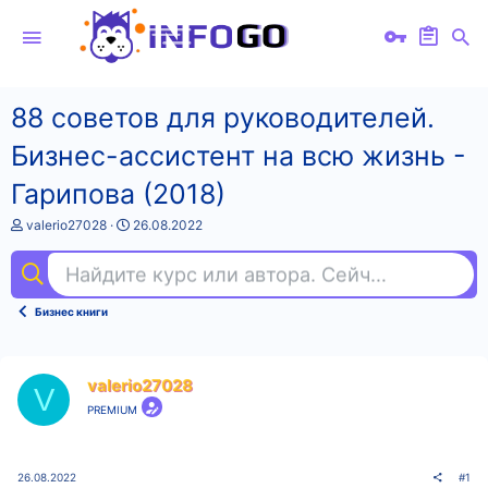
88 советов для руководителей.
Бизнес-ассистент на всю жизнь -
Гарипова (2018)
А
Д
valerio27028
26.08.2022
в
а
т
т
Найдите курс или автора. Сейчас ищут
ill
о
а
р
н
т
а
Бизнес книги
е
ч
м
а
ы
л
а
valerio27028
V
PREMIUM
26.08.2022
#1