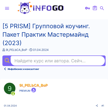
[5 PRISM] Групповой коучинг.
Пакет Практик Мастермайнд
(2023)
А
Д
9I_PELbCA_BoP
01.04.2024
в
а
т
т
Найдите курс или автора. Сейчас ищут
мар
о
а
р
н
т
а
Инфобизнес и консалтинг
е
ч
м
а
ы
л
а
9I_PELbCA_BoP
9
PREMIUM
01.04.2024
#1