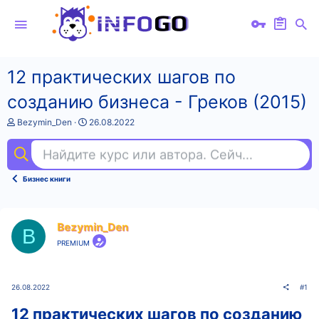
12 практических шагов по
созданию бизнеса - Греков (2015)
А
Д
Bezymin_Den
26.08.2022
в
а
т
т
Найдите курс или автора. Сейчас ищут
ста
о
а
р
н
т
а
Бизнес книги
е
ч
м
а
ы
л
а
Bezymin_Den
B
PREMIUM
26.08.2022
#1
12 практических шагов по созданию