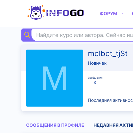
ФОРУМ
Найдите курс или автора. Сейчас 
melbet_tjSt
M
Новичек
Сообщения
0
Последняя активнос
СООБЩЕНИЯ В ПРОФИЛЕ
НЕДАВНЯЯ АКТИ