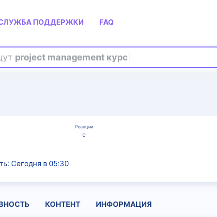
СЛУЖБА ПОДДЕРЖКИ
FAQ
ищут
project management курс
Реакции
0
ть
Сегодня в 05:30
ВНОСТЬ
КОНТЕНТ
ИНФОРМАЦИЯ