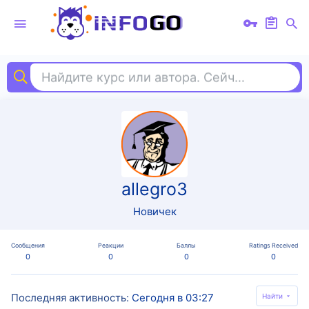
Найдите курс или автора. Сейчас ищут
ста
allegro3
Новичек
Сообщения
Реакции
Баллы
Ratings Received
0
0
0
0
Последняя активность
Сегодня в 03:27
Найти