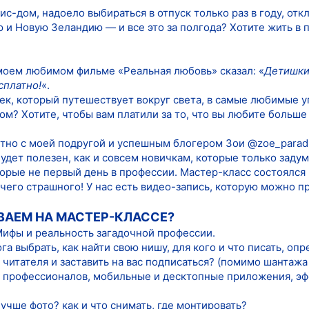
с-дом, надоело выбираться в отпуск только раз в году, от
 и Новую Зеландию — и все это за полгода? Хотите жить в 
моем любимом фильме «Реальная любовь» сказал: «
Детишки,
сплатно!
«.
к, который путешествует вокруг света, в самые любимые уго
ом? Хотите, чтобы вам платили за то, что вы любите больше
тно с моей подругой и успешным блогером Зои @zoe_paradi
удет полезен, как и совсем новичкам, которые только задумы
рые не первый день в профессии. Мастер-класс состоялся в
чего страшного! У нас есть видео-запись, которую можно п
ВАЕМ НА МАСТЕР-КЛАССЕ?
 Мифы и реальность загадочной профессии.
га выбрать, как найти свою нишу, для кого и что писать, оп
 читателя и заставить на вас подписаться? (помимо шантажа 
т профессионалов, мобильные и десктопные приложения, эфф
учше фото? как и что снимать, где монтировать?