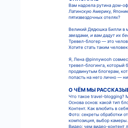
Вам надоела рутина дом-офи
8
Латинскую Америку, Японию
18
пятизвездочных отелях?
Великий Дядюшка Билли в 
звездами, и вам дадут их бе
Тревел-блогер — это челове
Хотите стать таким человек
Я, Лена @pinnywooh совмес
тревел-блогинга, который б
продвинутым блогерам, кото
попасть на него лично — ни
О ЧЁМ МЫ РАССКАЗЫ
Что такое travel-blogging?
Основа основ: какой тип бло
Контент. Как влюбить в себя
Фото: секреты обработки о
композиция, выбор камеры.
Видео: чем видео-контент л