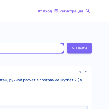
Вход
Регистрация
Найти
#1
ам, ручной расчет в программе Футбет 2 ( в