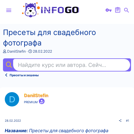
Пресеты для свадебного
фотографа
А
Д
DanilStefin
28.02.2022
в
а
т
т
Найдите курс или автора. Сейчас ищут
goo
о
а
р
н
т
а
Пресеты и экшены
е
ч
м
а
ы
л
а
DanilStefin
D
PREMIUM
28.02.2022
#1
Название:
Пресеты для свадебного фотографа