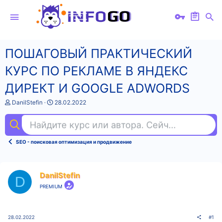
ПОШАГОВЫЙ ПРАКТИЧЕСКИЙ
КУРС ПО РЕКЛАМЕ В ЯНДЕКС
ДИРЕКТ И GOOGLE ADWORDS
А
Д
DanilStefin
28.02.2022
в
а
т
т
Найдите курс или автора. Сейчас ищут
зд
о
а
р
н
т
а
SEO - поисковая оптимизация и продвижение
е
ч
м
а
ы
л
а
DanilStefin
D
PREMIUM
28.02.2022
#1