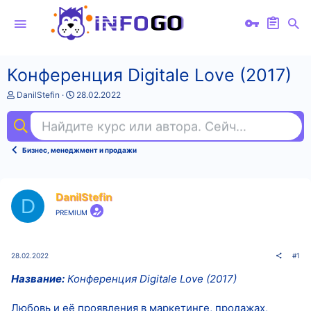
Конференция Digitale Love (2017)
А
Д
DanilStefin
28.02.2022
в
а
т
т
Найдите курс или автора. Сейчас ищут
sql
о
а
р
н
т
а
Бизнес, менеджмент и продажи
е
ч
м
а
ы
л
а
DanilStefin
D
PREMIUM
28.02.2022
#1
Название:
Конференция Digitale Love (2017)
Любовь и её проявления в маркетинге, продажах,