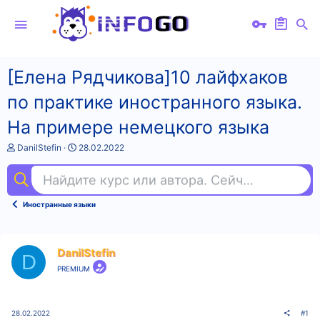
[Елена Рядчикова]10 лайфхаков
по практике иностранного языка.
На примере немецкого языка
А
Д
DanilStefin
28.02.2022
в
а
т
т
Найдите курс или автора. Сейчас ищут
iel
о
а
р
н
т
а
Иностранные языки
е
ч
м
а
ы
л
а
DanilStefin
D
PREMIUM
28.02.2022
#1