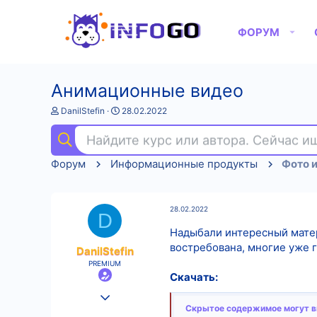
ФОРУМ
Анимационные видео
А
Д
DanilStefin
28.02.2022
в
а
т
т
Найдите курс или автора. Сейчас 
о
а
р
н
Форум
Информационные продукты
Фото и
т
а
е
ч
м
а
ы
л
28.02.2022
а
D
Надыбали интересный матер
востребована, многие уже г
DanilStefin
PREMIUM
Скачать:
25.08.2022
Скрытое содержимое могут ви
224