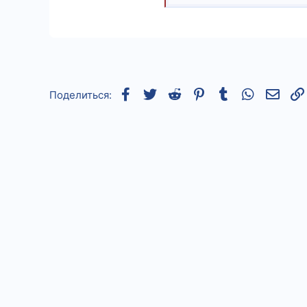
8
18
Facebook
Twitter
Reddit
Pinterest
Tumblr
WhatsApp
Элек
Поделиться: