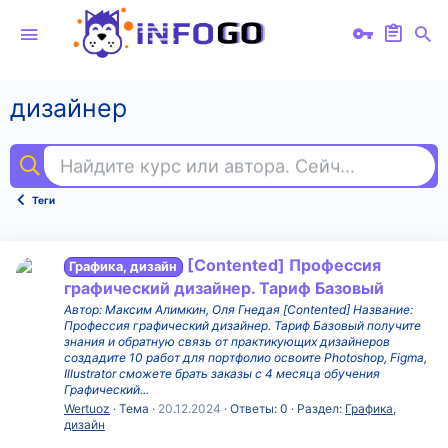
дизайнер
Найдите курс или автора. Сейчас ищут
вид
Теги
[Contented] Профессия
Графика, дизайн
графический дизайнер. Тариф Базовый
Автор: Максим Алимкин, Оля Гнедая [Contented] Название:
Профессия графический дизайнер. Тариф Базовый получите
знания и обратную связь от практикующих дизайнеров
создадите 10 работ для портфолио освоите Photoshop, Figma,
Illustrator сможете брать заказы с 4 месяца обучения
Графический...
Wertuoz
Тема
20.12.2024
Ответы: 0
Раздел:
Графика,
дизайн