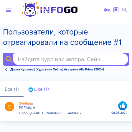
Пользователи, которые
отреагировали на сообщение #1
Найдите курс или автора. Сейчас ищут
авт
[Дарья Куцаева] [Художник Online] Акварель Alla Prima (2024)
Все
(1)
Like
(1)
Svetlana
S
PREMIUM
Сообщения
0
Реакции
1
Баллы
2
08.05.2024