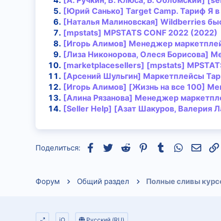
[А. Ручкин, В. Клюса, Б. Обломский] [se
[Юрий Санько] Target Camp. Тариф Я в
[Наталья Малиновская] Wildberries бы
[mpstats] MPSTATS CONF 2022 (2022)
[Игорь Алимов]
Менеджер
маркетпле
[Лиза Никонорова, Олеся Борисова]
М
[marketplacesellers] [mpstats] MPSTA
[Арсений Шульгин] Маркетплейсы Тари
[Игорь Алимов] [Жизнь на все 100]
Ме
[Алина Рязанова]
Менеджер
маркетпле
[Seller Help] [Азат Шакуров, Валерия 
Facebook
Twitter
Reddit
Pinterest
Tumblr
WhatsApp
Элек
Поделиться:
Форум
Общий раздел
iO
Русский (RU)