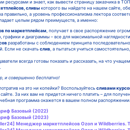
и ресурсами и знает, как вывести страницу заказчика в ТОП
кетплейсов, сливы
которого вы найдете на нашем сайте, об
на правильно, а уровень профессионализма лектора соответ
бладает целым рядом преимуществ, а именно:
ов по маркетплейсам
, получает в свое распоряжение огро
о, графики и диаграммы – все для максимальной наглядности
сов
разработаны с соблюдением принципа последовательнос
й. Если не скачать
слив
, а пытаться учиться самостоятельн
ватели всегда готовы показать и рассказать, на что учащем
.
р, и совершенно бесплатно!
потратив на это ни копейки? Воспользуйтесь
сливами курсо
йте. За них вам не придется ничего платить – для получен
учебная программа окажется в вашем полном распоряжении
ариф Базовый (2022)
ариф Базовый (2023)
ller24]
Менеджер
маркетплейсов
Ozon и Wildberries.