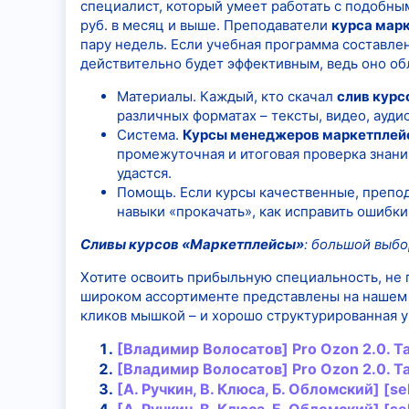
специалист, который умеет работать с подобным
руб. в месяц и выше. Преподаватели
курса мар
пару недель. Если учебная программа составле
действительно будет эффективным, ведь оно о
Материалы. Каждый, кто скачал
слив курс
различных форматах – тексты, видео, ауди
Система.
Курсы менеджеров маркетплей
промежуточная и итоговая проверка знани
удастся.
Помощь. Если курсы качественные, препода
навыки «прокачать», как исправить ошибки
Сливы курсов «Маркетплейсы»
: большой выбо
Хотите освоить прибыльную специальность, не 
широком ассортименте представлены на нашем са
кликов мышкой – и хорошо структурированная 
[Владимир Волосатов] Pro Ozon 2.0. Т
[Владимир Волосатов] Pro Ozon 2.0. Т
[А. Ручкин, В. Клюса, Б. Обломский] [se