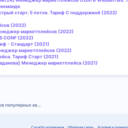
ller24]
Менеджер
маркетплейсов
Ozon и Wildberries.
 команде
стрый старт. 5 поток. Тариф С поддержкой (2022)
йсов
(2022)
енеджер
маркетплейсов
(2022)
TS CONF (2022)
ф - Стандарт (2021)
неджер
маркетплейсов
(2022)
йса. Тариф Старт (2021)
Ладанова]
Менеджер
маркетплейса (2021)
тронная почта
Ссылка
Полные сливы курсов популярных авторов
Служба поддержки
Обратная связь
Условия и правил