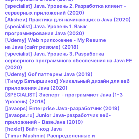
[specialist]
Java
. Уровень 2. Разработка клиент -
серверных приложений (2020)
[Alishev] Практика для начинающих в
Java
(2020)
[specialist]
Java
. Уровень 1. Язык
программирования
Java
(2020)
[Udemy] Web приложение - My Resume
на
Java
(сайт резюме) (2018)
[specialist]
Java
. Уровень 3. Разработка
серверного программного обеспечения на
Java
EE
(2020)
[Udemy] Gof паттерны
Java
(2019)
[Тимур Батыршинов] Уникальный дизайн для веб
приложения
Java
(2020)
[SPECIALIST] Эксперт - программист
Java
(1-3
Уровень) (2018)
[
java
ops] Enterprise
Java
-разработчик (2019)
[
java
ops.ru] Junior
Java
-разработчик веб-
приложений - Base
Java
(2019)
[hexlet] Байт-код
Java
[Timur Mashnin] Распределенные и