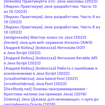
[linkedin] Практикуйте это:
Java
-массивы (2023)
[Яндекс.Практикум]
Java
-разработчик. Часть 10
из 10 (2022)
[Яндекс.Практикум]
Java
-разработчик. Часть 9 из
10 (2022)
[Яндекс.Практикум]
Java
-разработчик. Часть 8 из
10 (2022)
[amigoscode] Мастер-класс по
Java
(2022)
[hexlet]
Java
для веб-сервисов Amazon (AWS)
[Андрей Кобец] [kobezzza] Интенсив ‌ООП
в
Java
Script (2022)
[Андрей Кобец] [kobezzza] Интенсив Iterable API
в
Java
Script (2022)
[Андрей Кобец] [kobezzza] Работа с ошибками и
исключениями в
Java
Script (2022)
[creativefabrica]
Java
Island Font (2021)
[creativefabrica]
Java
Font (2022)
[DevStudy.net] Основы программирования -
Крестики-нолики (на примере
Java
) (2018)
[Udemy]
Java
(Джава) для начинающих: с нуля до
сертификата Oracle (2018)