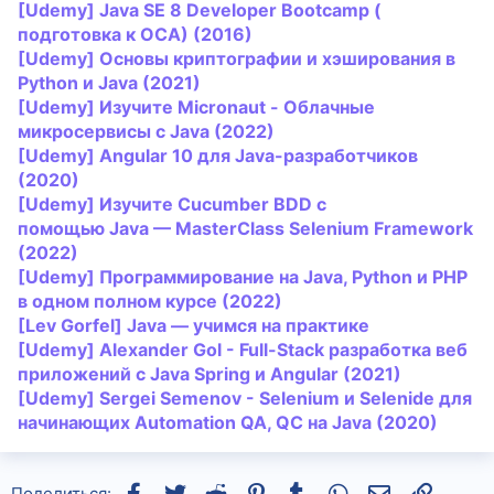
[Udemy]
Java
SE 8 Developer Bootcamp (
подготовка к OCA) (2016)
[Udemy] Основы криптографии и хэширования в
Python и
Java
(2021)
[Udemy] Изучите Micronaut - Облачные
микросервисы с
Java
(2022)
[Udemy] Angular 10 для
Java
-разработчиков
(2020)
[Udemy] Изучите Cucumber BDD с
помощью
Java
— MasterClass Selenium Framework
(2022)
[Udemy] Программирование на
Java
, Python и PHP
в одном полном курсе (2022)
[Lev Gorfel]
Java
— учимся на практике
[Udemy] Alexander Gol - Full-Stack разработка веб
приложений с
Java
Spring и Angular (2021)
[Udemy] Sergei Semenov - Selenium и Selenide для
начинающих Automation QA, QC на
Java
(2020)
Facebook
Twitter
Reddit
Pinterest
Tumblr
WhatsApp
Электронная
Ссылка
Поделиться: