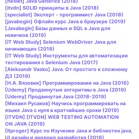
[hexlet]
Java
Generics (2018)
[itvdn] SOLID принципы в
Java
(2018)
[specialist] Эксперт - программист
Java
(2018)
[
java
begin] Офлайн курс
Java
в браузере (2019)
[
Java
begin] Базы данных и SQL в
Java
для
новичков (2019)
[IT Web Study] Selenium WebDriver
Java
для
начинающих (2018)
[IT Web Study] Инструменты для автоматизации
тестирования с Selenium
Java
(2017)
[Aleksandr Vasko]
Java
. От простого к сложному
ДЗ (2019)
[Н.А. Вязовик] Программирование на
Java
(2016)
[Udemy] Продвинутые алгоритмы в
Java
(2019)
[Udemy] Продвинутая
Java
(2018-2019)
[Михаил Русаков] Научись программировать на
языке
Java
с нуля в кратчайшие сроки (2019)
[ITVDN] [ITVDN] WEB TESTING AUTOMATION
ON
JAVA
(2019)
[Itproger] Курс по Изучение
Java
и библиотек
java
,
UI дизайн и андроид разработка (2018)