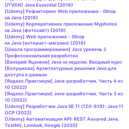
[ITVDN]
Java
Essential (2016)
[Udemy] Рефакторинг Web приложения - IShop
на
Java
(2018)
[Udemy] Корпоративное приложение Myphotos
на
Java
(фотосайт) (2018)
[Udemy] Web приложение - IShop
на
Java
(интернет-магазин) (2018)
[Школа программирования]
Java
уровень 2
Профессиональная разработка
[Валерий Яценков]
Java
за неделю. Вводный курс
[Волушкова] Архитектурные решения
Java
для
доступа к данным
[Яндекс.Практикум]
Java
-разработчик. Часть 4 из
10 (2022)
[Яндекс.Практикум]
Java
-разработчик. Часть 3 из
10 (2022)
[Udemy] Разработчик
Java
SE 11 (1Z0-819):
Java
11
OCP (2022)
[Udemy] Автоматизация API: REST Assured
Java
,
TestNG, Lombok, Google (2020)