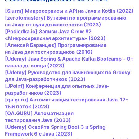
[Slurm] Микросервисы и API на
Java
и Kotlin (2022)
[zerotomastery] Буткэмп по программированию
на
Java
: от нуля до мастерства (2023)
[Podlodka.io] Записи
Java
Crew #2
«Микросервисная архитектура» (2023)
[Алексей Баранцев] Программирование
на
Java
для тестировщиков (2016)
[Udemy]
Java
Spring & Apache Kafka Bootcamp - От
начала до конца (2023)
[Udemy] Руководство для начинающих по Groovy
для
Java
-разработчиков (2023)
[JPoint] Конференция для опытных
Java
-
разработчиков (2023)
[qa.guru] Автоматизация тестирования
Java
. 17-
тый поток (2023)
[QA.GURU] Автоматизация
тестирования
Java
(2023)
[Udemy] Освойте Spring Boot 3 и Spring
Framework 6 с
Java
(2023)