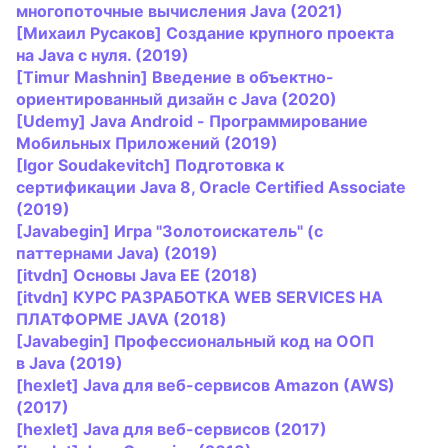
многопоточные вычисления
Java
(2021)
[Михаил Русаков] Создание крупного проекта
на
Java
с нуля. (2019)
[Timur Mashnin] Введение в объектно-
ориентированный дизайн с
Java
(2020)
[Udemy]
Java
Android - Программирование
Мобильных Приложений (2019)
[Igor Soudakevitch] Подготовка к
сертификации
Java
8, Oracle Certified Associate
(2019)
[
Java
begin] Игра "Золотоискатель" (с
паттернами
Java
) (2019)
[itvdn] Основы
Java
EE (2018)
[itvdn] КУРС РАЗРАБОТКА WEB SERVICES НА
ПЛАТФОРМЕ
JAVA
(2018)
[
Java
begin] Профессиональный код на ООП
в
Java
(2019)
[hexlet]
Java
для веб-сервисов Amazon (AWS)
(2017)
[hexlet]
Java
для веб-сервисов (2017)