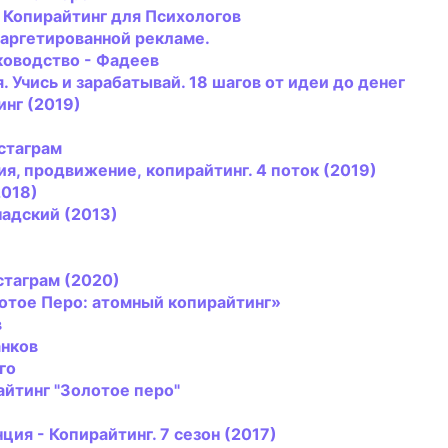
Копирайтинг
для Психологов
таргетированной рекламе.
ководство - Фадеев
я. Учись и зарабатывай. 18 шагов от идеи до денег
инг
(2019)
стаграм
ия, продвижение,
копирайтинг
. 4 поток (2019)
2018)
надский (2013)
стаграм (2020)
отое Перо: атомный
копирайтинг
»
в
анков
го
айтинг
"Золотое перо"
ция -
Копирайтинг
. 7 сезон (2017)