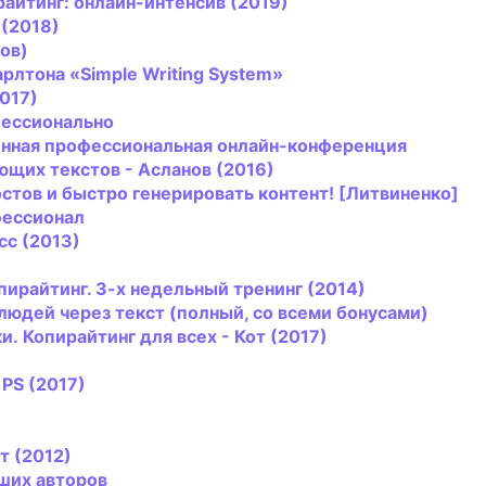
райтинг
: онлайн-интенсив (2019)
(2018)
ов)
рлтoна «Simple Writing System»
2017)
фессионально
твенная профессиональная онлайн-конференция
щих текстов - Асланов (2016)
остов и быстро генерировать контент! [Литвиненко]
фессионал
сс (2013)
пирайтинг
. 3-х недельный тренинг (2014)
людей через текст (полный, со всеми бонусами)
и.
Копирайтинг
для всех - Кот (2017)
1PS (2017)
от (2012)
чших авторов