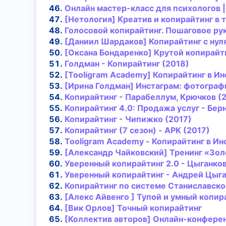
Онлайн мастер-класс для психологов |
[Нетология] Креатив и
копирайтинг
в 
Голосовой
копирайтинг
. Пошаговое ру
[Даниил Шардаков]
Копирайтинг
с нул
[Оксана Бондаренко] Крутой
копирайт
Голдман -
Копирайтинг
(2018)
[Tooligram Academy]
Копирайтинг
в Ин
[Ирина Голдман] Инстаграм: фотограф
Копирайтинг
- Парабеллум, Крючков (
Копирайтинг
4.0: Продажа услуг - Бер
Копирайтинг
- Чипижко (2017)
Копирайтинг
(7 сезон) - APK (2017)
Tooligram Academy -
Копирайтинг
в Ин
[Александр Чайковский] Тренинг «3ол
Уверенный
копирайтинг
2.0 - Цыганко
Уверенный
копирайтинг
- Андрей Цыг
Копирайтинг
по системе Станиславско
[Алекс Айвенго ] Тупой и умный
копир
[Вик Орлов] Точный
копирайтинг
[Коллектив авторов] Онлайн-конферен