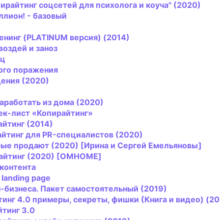
ирайтинг
соцсетей для психолога и коуча" (2020)
ллион! - базовый
ренинг (PLATINUM версия) (2014)
воздей и заноз
иц
ого поражения
дения (2020)
 заработать из дома (2020)
ек-лист «
Копирайтинг
»
айтинг
(2014)
айтинг
для PR-специалистов (2020)
рые продают (2020) [Ирина и Сергей Емельяновы]
айтинг
(2020) [OMHOME]
 контента
 landing page
-бизнеса. Пакет самостоятельный (2019)
тинг
4.0 примеры, секреты, фишки (Книга и видео) (20
йтинг
3.0