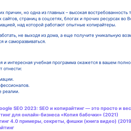
их причин, но одна из главных – высокая востребованность
х сайтов, страниц в соцсетях, блогах и прочих ресурсах во
рмацией, над которой работают опытные копирайтеры.
ботать, не выходя из дома, а еще получите уникальную во
я и саморазвиваться.
ая и интересная учебная программа окажется в вашем полн
т отнести:
мации.
офессионалов.
е реалии.
oogle SEO 2023: SEO и
копирайтинг
— это просто и ве
тинг
для онлайн-бизнеса «Копия бабочки» (2021)
тинг
4.0 примеры, секреты, фишки (книга видео) (201
айтинг