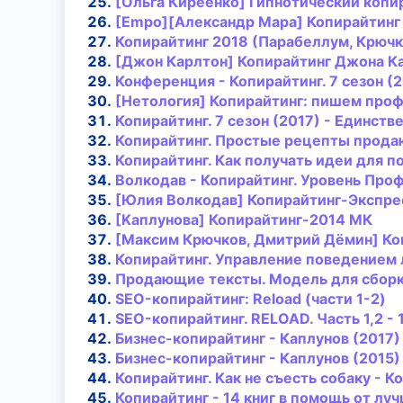
[Ольга Киреенко] Гипнотический
копи
[Empo][Александр Мара]
Копирайтинг
Копирайтинг
2018 (Парабеллум, Крючк
[Джoн Кaрлтoн]
Копирайтинг
Джoна Кa
Конференция -
Копирайтинг
. 7 сезон (
[Нетология]
Копирайтинг
: пишем про
Копирайтинг
. 7 сезон (2017) - Единс
Копирайтинг
. Простые рецепты продаю
Копирайтинг
. Как получать идеи для п
Волкодав -
Копирайтинг
. Уровень Про
[Юлия Волкодав]
Копирайтинг
-Экспре
[Kaплyнова]
Копирайтинг
-2014 МК
[Максим Крючков, Дмитрий Дёмин]
Ко
Копирайтинг
. Упрaвлeние поведением 
Продающие тексты. Модель для сборк
SEO-
копирайтинг
: Reload (части 1-2)
SEO-
копирайтинг
. RELOAD. Часть 1,2 - 
Бизнес-
копирайтинг
- Каплунов (2017)
Бизнес-
копирайтинг
- Каплунов (2015)
Копирайтинг
. Как не съесть собаку - К
Копирайтинг
- 14 книг в помощь от лу