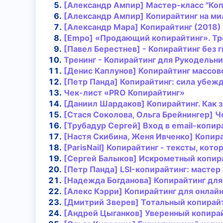
[Александр Ампир] Мастер-класс "
Коп
[Александр Ампир]
Копирайтинг
на ми
[Александр Мара]
Копирайтинг
(2018)
[Empo] «Продающий
копирайтинг
». Т
[Павел Берестнев] -
Копирайтинг
без г
Тренинг -
Копирайтинг
для Рукодельн
[Денис Каплунов]
Копирайтинг
массов
[Петр Панда]
Копирайтинг
: сила убеж
Чек-лист «PRO
Копирайтинг
»
[Даниил Шардаков]
Копирайтинг
. Как
[Стася Соколова, Ольга Брейнингер] Ч
[Трубадур Сергей] Вход в email-
копир
[Настя Скибина, Женя Ивченко]
Копир
[ParisNail]
Копирайтинг
- тексты, кото
[Сергей Балыков] Искрометный
копир
[Петр Панда] LSI-
копирайтинг
: мастер
[Надежда Богданова]
Копирайтинг
для
[Алекс Кэрри]
Копирайтинг
для онлайн
[Дмитрий Зверев] Тотальный
копирай
[Андрей Цыганков] Уверенный
копира