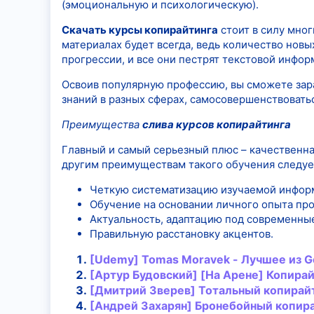
(эмоциональную и психологическую).
Скачать курсы копирайтинга
стоит в силу мног
материалах будет всегда, ведь количество новы
прогрессии, и все они пестрят текстовой инфо
Освоив популярную профессию, вы сможете зара
знаний в разных сферах, самосовершенствоватьс
Преимущества
слива курсов копирайтинга
Главный и самый серьезный плюс – качественн
другим преимуществам такого обучения следуе
Четкую систематизацию изучаемой инфор
Обучение на основании личного опыта пр
Актуальность, адаптацию под современны
Правильную расстановку акцентов.
[Udemy] Tomas Moravek - Лучшее из G
[Артур Будовский] [На Арене]
Копирай
[Дмитрий Зверев] Тотальный
копирай
[Андрей Захарян] Бронебойный
копир