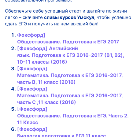
Обеспечьте себе успешный старт и шагайте по жизни
легко – скачайте
сливы курсов Умскул
, чтобы успешно
сдать ЕГЭ и получить на нем высший бал!
Фо
к
сфорд]
Обществознание.
Подготовка
к
ЕГЭ
2017
[Фо
к
сфорд] Английс
к
ий
язы
к
.
Подготовка
к
ЕГЭ
2016-2017 (B1, B2),
10-11
к
лассы (2016)
[Фо
к
сфорд]
Математи
к
а.
Подготовка
к
ЕГЭ
2016-2017,
часть B, 11
к
ласс (2016)
[Фо
к
сфорд]
Математи
к
а.
Подготовка
к
ЕГЭ
2016-2017,
часть C ,11
к
ласс (2016)
[Фо
к
сфорд]
Обществознание.
Подготовка
к
ЕГЭ
. Часть 2.
11
К
ласс
[Фо
к
сфорд]
Биология
подготовка
к
ЕГЭ
11
к
ласс