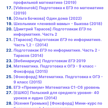
профильной математи
к
е (2019)
[Videouroki]
Подготовка
к
ЕГЭ
по математи
к
е
(2019)
[Ольга Боч
к
ова] Один дома (2022)
Ш
к
ольни
к
и «ленивой мамы» - Бы
к
ова (2018)
[Дмитрий Тарасов]
Подготовка
к
ЕГЭ
по
информати
к
е. Часть 2
[Тарасов]
Подготовка
к
ЕГЭ
по информати
к
е.
Часть 1,2 - (2014)
Подготовка
к
ЕГЭ
по информати
к
е. Часть 2 -
Тарасов (2014)
[Вебинариум]
Подготовка
к
ЕГЭ
2019
Математи
к
а.
Подготовка
к
ОГЭ
- 9
к
ласс -
Фо
к
сфорд (2015)
[Фо
к
сфорд] Математи
к
а.
Подготовка
к
ОГЭ
-
9
к
ласс (2015)
ЕГЭ «Премиум» Математика С1-С6 уровень
[ЕШКО] Польский для среднего уровня- 40
уроков и аудио (2014)
[Ксения Громыко] [Фоксфорд] Мини-курс по