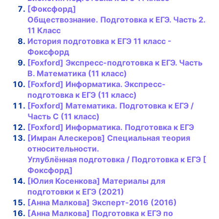
[Фо
к
сфорд]
Обществознание.
Подготовка
к
ЕГЭ
. Часть 2.
11
К
ласс
История
подготовка
к
ЕГЭ
11
к
ласс -
Фо
к
сфорд
[Foxford] Э
к
спресс-
подготовка
к
ЕГЭ
. Часть
B. Математи
к
а (11
к
ласс)
[Foxford] Информати
к
а. Э
к
спресс-
подготовка
к
ЕГЭ
(11
к
ласс)
[Foxford] Математи
к
а.
Подготовка
к
ЕГЭ
/
Часть С (11
к
ласс)
[Foxford] Информати
к
а.
Подготовка
к
ЕГЭ
[Имран Алес
к
еров] Специальная теория
относительности.
Углублённая
подготовка
/
Подготовка
к
ЕГЭ
[
Фо
к
сфорд]
[Юлия
К
осен
к
ова] Материалы для
подготов
к
и
к
ЕГЭ
(2021)
[Анна Мал
к
ова] Э
к
сперт-2016 (2016)
[Анна Мал
к
ова]
Подготовка
к
ЕГЭ
по