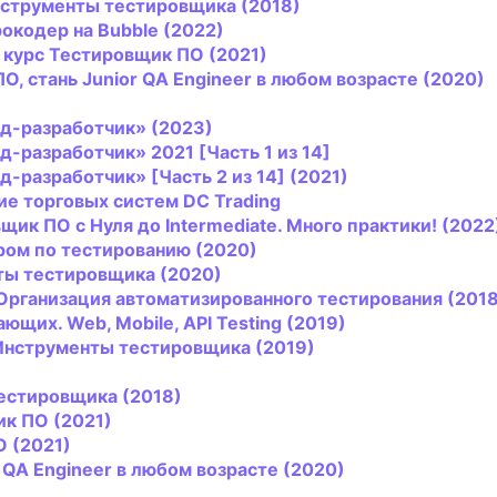
инструменты
тестировщик
а (2018)
окодер на Bubble (2022)
 курс
Тестировщик
ПО (2021)
ПО, стань Junior QA Engineer в любом возрасте (2020)
д-разработчик» (2023)
разработчик» 2021 [Часть 1 из 14]
разработчик» [Часть 2 из 14] (2021)
ие торговых систем DC Trading
вщик
ПО с Нуля до Intermediate. Много практики! (2022
ром по тестированию (2020)
ты
тестировщик
а (2020)
 Организация автоматизированного тестирования (201
ющих. Web, Mobile, API Testing (2019)
 Инструменты
тестировщик
а (2019)
естировщик
а (2018)
ик
ПО (2021)
О (2021)
r QA Engineer в любом возрасте (2020)