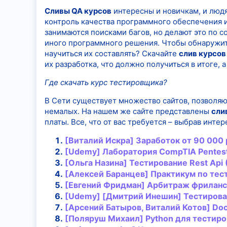
Сливы QA курсов
интересны и новичкам, и людя
контроль качества программного обеспечения 
занимаются поисками багов, но делают это по 
иного программного решения. Чтобы обнаружить
научиться их составлять? Скачайте
слив курсов
их разработка, что должно получиться в итоге,
Где скачать курс тестировщика?
В Сети существует множество сайтов, позволяю
немалых. На нашем же сайте представлены
сли
платы. Все, что от вас требуется – выбрав инт
[Виталий Искра] Заработок от 90 000 
[Udemy] Лаборатория CompTIA Pentest
[Ольга Назина] Тестирование Rest Api 
[Алексей Баранцев] Практикум по тест
[Евгений Фридман] Арбитраж фриланс
[Udemy] [Дмитрий Инешин] Тестировани
[Арсений Батыров, Виталий Котов] Do
[Поляруш Михаил] Python для
тестир