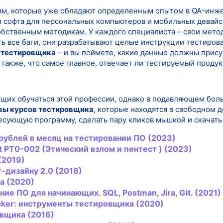
м, которые уже обладают определенным опытом в QA-инженер
и софта для персональных компьютеров и мобильных девайс
собственным методикам. У каждого специалиста – свои мето
 все баги, они разрабатывают целые инструкции тестирова
 тестировщика
– и вы поймете, какие данные должны прису
 а также, что самое главное, отвечает ли тестируемый прод
щих обучаться этой профессии, однако в подавляющем боль
вы курсов тестировщика
, которые находятся в свободном 
ересующую программу, сделать пару кликов мышкой и скачать
рублей в месяц на тестировании ПО (2023)
 PT0-002 (Этический взлом и пентест ) (2023)
(2019)
-дизайну 2.0 (2018)
а (2020)
е ПО для начинающих. SQL, Postman, Jira, Git. (2021)
cker: инструменты
тестировщик
а (2020)
овщик
а (2016)