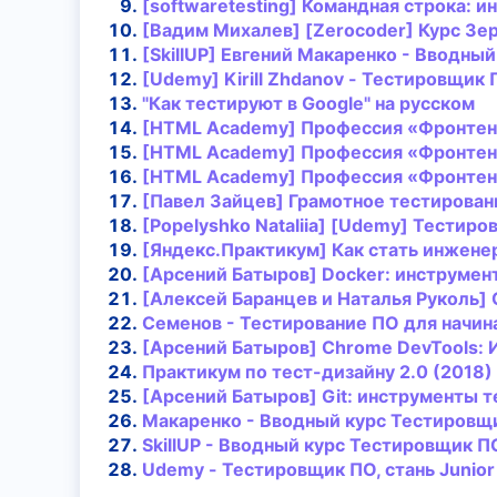
[softwaretesting] Командная строка: 
[Вадим Михалев] [Zerocoder] Курс Зер
[SkillUP] Евгений Макаренко - Вводный
[Udemy] Kirill Zhdanov -
Тестировщик
"Как тестируют в Google" на русском
[HTML
Academy]
Профессия
«Фронтен
[HTML Academy] Профессия «Фронтенд-
[HTML Academy] Профессия «Фронтенд-
[Павел Зайцев] Грамотное тестирован
[Popelyshko Nataliia] [Udemy]
Тестиро
[Яндекс.Практикум] Как стать инжене
[Арсений Батыров] Docker: инструмен
[Алексей Баранцев и Наталья Руколь]
Семенов - Тестирование ПО для начина
[Арсений Батыров] Chrome DevTools:
Практикум по тест-дизайну 2.0 (2018)
[Арсений Батыров] Git: инструменты
т
Макаренко - Вводный курс
Тестировщ
SkillUP - Вводный курс
Тестировщик
П
Udemy -
Тестировщик
ПО, стань Junio