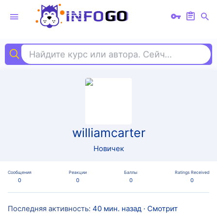
Найдите курс или автора. Сейчас ищут
and
williamcarter
Новичек
Сообщения
Реакции
Баллы
Ratings Received
0
0
0
0
Последняя активность
40 мин. назад
·
Смотрит