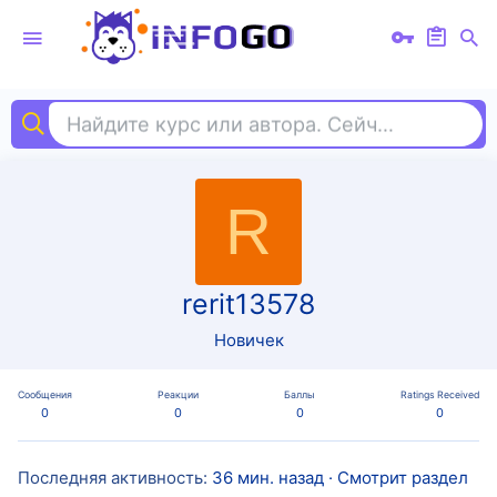
Найдите курс или автора. Сейчас ищут
pyt
R
rerit13578
Новичек
Сообщения
Реакции
Баллы
Ratings Received
0
0
0
0
Последняя активность
36 мин. назад
·
Смотрит раздел