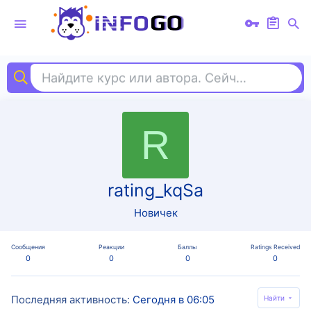
Найдите курс или автора. Сейчас ищут
вид
R
rating_kqSa
Новичек
Сообщения
Реакции
Баллы
Ratings Received
0
0
0
0
Последняя активность
Сегодня в 06:05
Найти