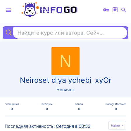
Найдите курс или автора. Сейчас ищут
1с 
N
Neiroset dlya ychebi_xyOr
Новичек
Сообщения
Реакции
Баллы
Ratings Received
0
0
0
0
Последняя активность
Сегодня в 08:53
Найти