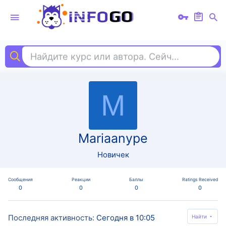
Найдите курс или автора. Сейчас ищут
iel
M
Mariaanype
Новичек
Сообщения
Реакции
Баллы
Ratings Received
0
0
0
0
Последняя активность
Сегодня в 10:05
Найти