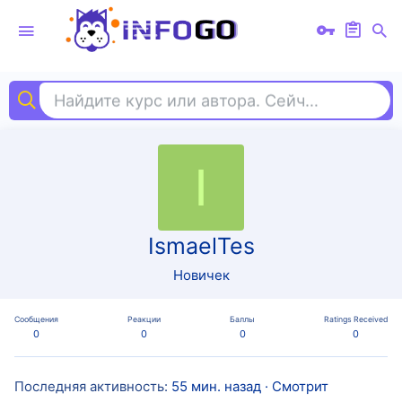
Найдите курс или автора. Сейчас ищут
ex
I
IsmaelTes
Новичек
Сообщения
Реакции
Баллы
Ratings Received
0
0
0
0
Последняя активность
55 мин. назад
·
Смотрит