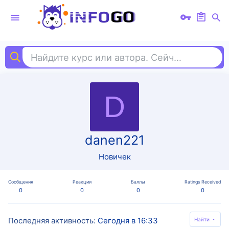
Найдите курс или автора. Сейчас ищут
nod
D
danen221
Новичек
Сообщения
Реакции
Баллы
Ratings Received
0
0
0
0
Последняя активность
Сегодня в 16:33
Найти