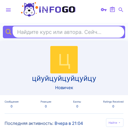
Найдите курс или автора. Сейчас ищут
pr
Ц
цйуйцуйцуйцуйцу
Новичек
Сообщения
Реакции
Баллы
Ratings Received
0
0
0
0
Последняя активность
Вчера в 21:04
Найти